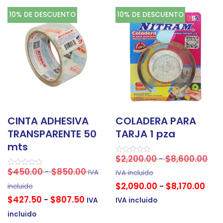
10% DE DESCUENTO
10% DE DESCUENTO
CINTA ADHESIVA
COLADERA PARA
TRANSPARENTE 50
TARJA 1 pza
mts
$
2,200.00
$
8,600.00
-
Valorado
en
$
450.00
$
850.00
-
IVA
Valorado
0
IVA incluido
en
de
$
2,090.00
$
8,170.00
-
0
5
incluido
de
$
427.50
$
807.50
5
-
IVA
IVA incluido
incluido