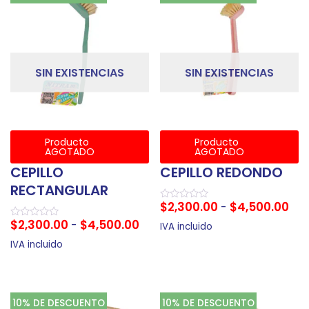
SIN EXISTENCIAS
SIN EXISTENCIAS
Producto
Producto
AGOTADO
AGOTADO
CEPILLO
CEPILLO REDONDO
RECTANGULAR
$
2,300.00
$
4,500.00
-
Valorado
en
$
2,300.00
$
4,500.00
-
Valorado
0
IVA incluido
en
de
0
5
IVA incluido
de
5
10% DE DESCUENTO
10% DE DESCUENTO