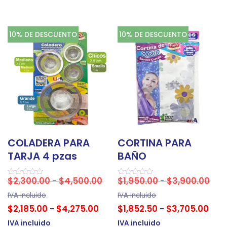
10% DE DESCUENTO
10% DE DESCUENTO
COLADERA PARA
CORTINA PARA
TARJA 4 pzas
BAÑO
$
2,300.00
$
4,500.00
$
1,950.00
$
3,900.00
-
-
Valorado
Valorado
en
en
0
0
IVA incluido
IVA incluido
de
de
$
2,185.00
$
4,275.00
$
1,852.50
$
3,705.00
-
-
5
5
IVA incluido
IVA incluido