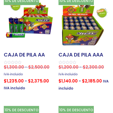
10% DE DESCUENTO
10% DE DESCUENTO
CAJA DE PILA AA
CAJA DE PILA AAA
$
1,300.00
$
2,500.00
$
1,200.00
$
2,300.00
-
-
Valorado
Valorado
en
en
0
0
IVA incluido
IVA incluido
de
de
$
1,235.00
$
2,375.00
$
1,140.00
$
2,185.00
-
-
5
5
IVA
IVA incluido
incluido
10% DE DESCUENTO
10% DE DESCUENTO