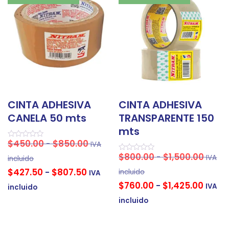
CINTA ADHESIVA
CINTA ADHESIVA
CANELA 50 mts
TRANSPARENTE 150
mts
$
450.00
$
850.00
-
IVA
Valorado
en
$
800.00
$
1,500.00
-
IVA
0
Valorado
incluido
de
en
$
427.50
$
807.50
5
0
-
incluido
IVA
de
$
760.00
$
1,425.00
5
-
IVA
incluido
incluido