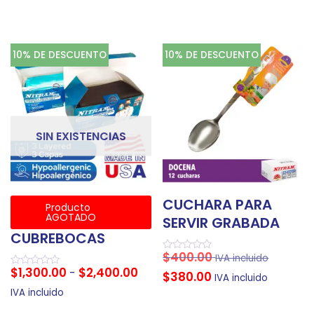
10% DE DESCUENTO
10% DE DESCUENTO
SIN EXISTENCIAS
CUCHARA PARA
Producto
AGOTADO
SERVIR GRABADA
CUBREBOCAS
$
400.00
IVA incluido
Valorado
en
$
1,300.00
$
2,400.00
-
Valorado
$
380.00
0
IVA incluido
en
de
0
IVA incluido
5
de
5