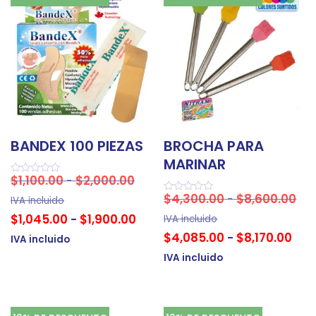
BANDEX 100 PIEZAS
BROCHA PARA
MARINAR
$
1,100.00
$
2,000.00
-
Valorado
en
$
4,300.00
$
8,600.00
-
0
Valorado
IVA incluido
de
en
$
1,045.00
$
1,900.00
-
5
0
IVA incluido
de
$
4,085.00
$
8,170.00
-
5
IVA incluido
IVA incluido