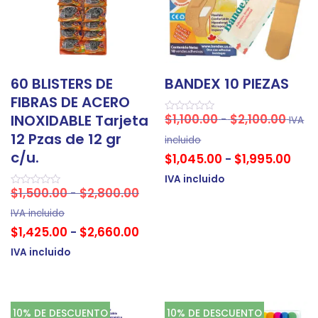
60 BLISTERS DE
BANDEX 10 PIEZAS
FIBRAS DE ACERO
$
1,100.00
$
2,100.00
INOXIDABLE Tarjeta
-
IVA
Valorado
en
12 Pzas de 12 gr
0
incluido
de
c/u.
$
1,045.00
$
1,995.00
5
-
IVA incluido
$
1,500.00
$
2,800.00
-
Valorado
en
0
IVA incluido
de
$
1,425.00
$
2,660.00
-
5
IVA incluido
10% DE DESCUENTO
10% DE DESCUENTO