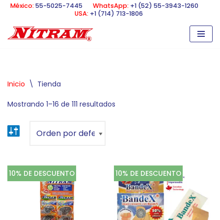
México:
55-5025-7445
WhatsApp:
+1 (52) 55-3943-1260
USA:
+1 (714) 713-1806
Saltar
al
contenido
Inicio
\
Tienda
Mostrando 1–16 de 111 resultados
10% DE DESCUENTO
10% DE DESCUENTO