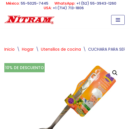
México:
55-5025-7445
WhatsApp:
+1 (52) 55-3943-1260
USA:
+1 (714) 713-1806
Saltar
al
contenido
Inicio
\
Hogar
\
Utensilios de cocina
\
CUCHARA PARA SERV
10% DE DESCUENTO