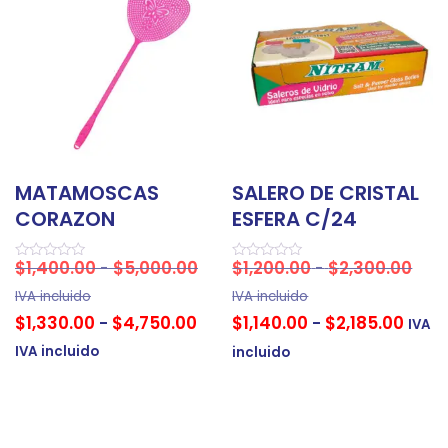
MATAMOSCAS
SALERO DE CRISTAL
CORAZON
ESFERA C/24
$
1,400.00
$
5,000.00
$
1,200.00
$
2,300.00
-
-
Valorado
Valorado
en
en
0
0
IVA incluido
IVA incluido
de
de
$
1,330.00
$
4,750.00
$
1,140.00
$
2,185.00
-
-
5
5
IVA
IVA incluido
incluido