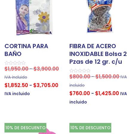
CORTINA PARA
FIBRA DE ACERO
BAÑO
INOXIDABLE Bolsa 2
Pzas de 12 gr. c/u
$
1,950.00
$
3,900.00
-
Valorado
en
$
800.00
$
1,500.00
-
IVA
0
Valorado
IVA incluido
de
en
$
1,852.50
$
3,705.00
-
5
0
incluido
de
$
760.00
$
1,425.00
5
-
IVA incluido
IVA
incluido
10% DE DESCUENTO
10% DE DESCUENTO