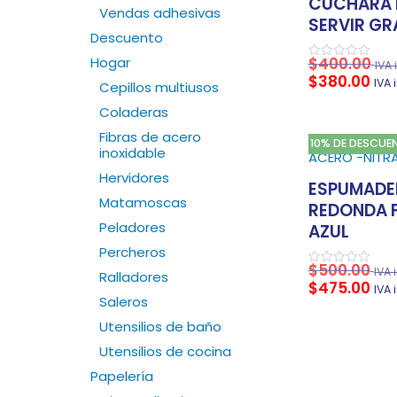
CUCHARA 
Vendas adhesivas
SERVIR G
Descuento
Hogar
$
400.00
IVA 
Valorado
$
380.00
en
IVA 
Cepillos multiusos
0
de
Coladeras
5
Fibras de acero
10% DE DESCUE
inoxidable
Hervidores
ESPUMADE
Matamoscas
REDONDA 
Peladores
AZUL
Percheros
$
500.00
IVA 
Valorado
Ralladores
$
475.00
en
IVA 
0
Saleros
de
5
Utensilios de baño
Utensilios de cocina
Papelería