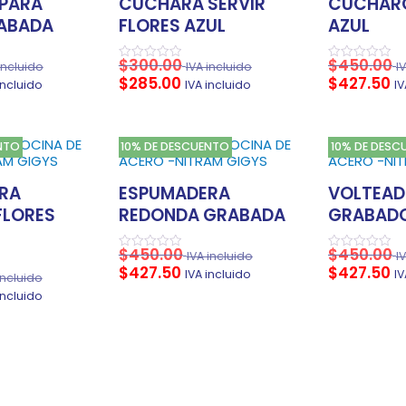
PARA
CUCHARA SERVIR
CUCHARO
RABADA
FLORES AZUL
AZUL
$
300.00
$
450.00
incluido
IVA incluido
I
Valorado
Valorado
$
285.00
$
427.50
en
en
incluido
IVA incluido
IV
0
0
de
de
5
5
NTO
10% DE DESCUENTO
10% DE DESC
RA
ESPUMADERA
VOLTEAD
FLORES
REDONDA GRABADA
GRABAD
$
450.00
$
450.00
IVA incluido
I
Valorado
Valorado
$
427.50
$
427.50
en
en
IVA incluido
IV
incluido
0
0
de
de
incluido
5
5