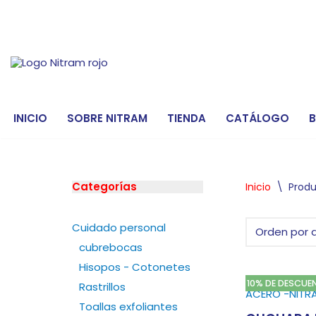
Saltar
al
contenido
INICIO
SOBRE NITRAM
TIENDA
CATÁLOGO
Categorías
Inicio
\
Produ
Cuidado personal
cubrebocas
Hisopos - Cotonetes
10% DE DESCUE
Rastrillos
Toallas exfoliantes