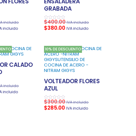
N FLORES
ENSALADERA
GRABADA
$
400.00
VA incluido
IVA incluido
Valorado
$
380.00
en
A incluido
IVA incluido
0
de
5
UENTO
10% DE DESCUENTO
OR CALADO
O
VOLTEADOR FLORES
VA incluido
AZUL
A incluido
$
300.00
IVA incluido
Valorado
$
285.00
en
IVA incluido
0
de
5