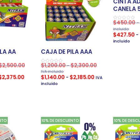
CINTA A
CANELA 
$
450.00
-
Valorado
en
incluido
0
$
427.50
-
de
5
incluido
ILA AA
CAJA DE PILA AAA
$
2,500.00
$
1,200.00
$
2,300.00
-
Valorado
en
IVA incluido
0
$
2,375.00
$
1,140.00
$
2,185.00
-
IVA
de
5
incluido
NTO
10% DE DESCUENTO
10% DE DESC