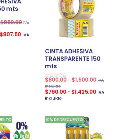
DHESIVA
50 mts
$
850.00
IVA
$
807.50
IVA
CINTA ADHESIVA
TRANSPARENTE 150
mts
$
800.00
$
1,500.00
-
IVA
Valorado
en
incluido
0
$
760.00
$
1,425.00
-
IVA
de
5
incluido
UENTO
10% DE DESCUENTO