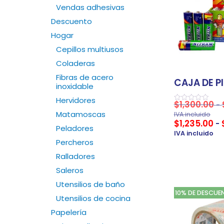
Vendas adhesivas
Descuento
Hogar
Cepillos multiusos
Coladeras
Fibras de acero
CAJA DE P
inoxidable
Hervidores
$
1,300.00
-
Valorado
en
Matamoscas
IVA incluido
0
$
1,235.00
-
de
Peladores
5
IVA incluido
Percheros
Ralladores
Saleros
Utensilios de baño
10% DE DESCUE
Utensilios de cocina
Papelería