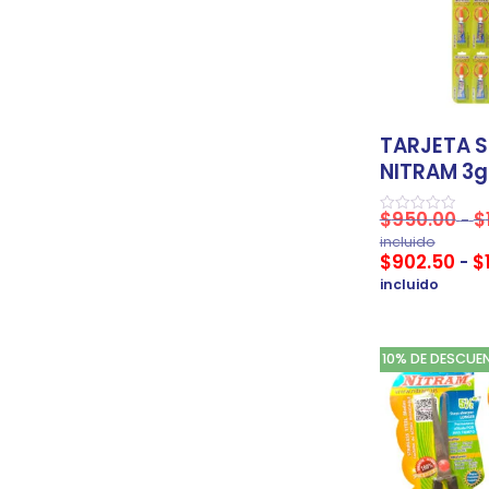
TARJETA S
NITRAM 3g
$
950.00
$
-
Valorado
en
incluido
0
$
902.50
$
-
de
5
incluido
10% DE DESCUE