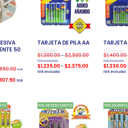
ESIVA
TARJETA DE PILA AA
TARJETA 
ENTE 50
$
1,300.00
$
2,500.00
$
1,400.00
-
Valorado
Valorado
en
en
IVA incluido
IVA incluido
0
0
$
1,235.00
$
2,375.00
$
1,330.00
-
de
de
850.00
IVA
5
5
IVA incluido
IVA incluido
807.50
IVA
NTO
10% DE DESCUENTO
10% DE DESC