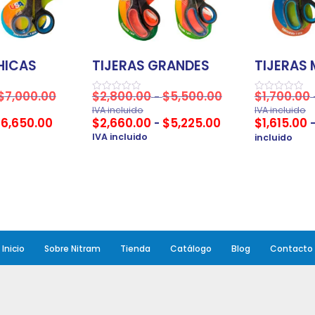
HICAS
TIJERAS GRANDES
TIJERAS
$
7,000.00
$
2,800.00
$
5,500.00
$
1,700.00
-
Valorado
Valorado
en
en
IVA incluido
IVA incluido
0
0
$
6,650.00
$
2,660.00
$
5,225.00
$
1,615.00
-
de
de
5
5
IVA incluido
incluido
Inicio
Sobre Nitram
Tienda
Catálogo
Blog
Contacto