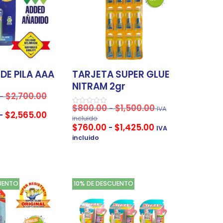
DE PILA AAA
TARJETA SUPER GLUE
NITRAM 2gr
$
2,700.00
-
$
800.00
$
1,500.00
-
IVA
Valorado
$
2,565.00
-
en
incluido
0
$
760.00
$
1,425.00
-
IVA
de
5
incluido
UENTO
10% DE DESCUENTO