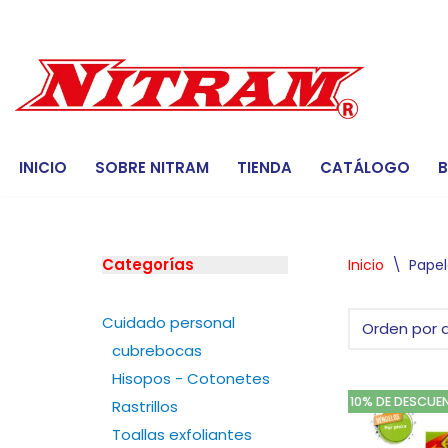
Saltar
al
contenido
INICIO
SOBRE NITRAM
TIENDA
CATÁLOGO
Categorías
Inicio
\
Papel
Cuidado personal
cubrebocas
Hisopos - Cotonetes
10% DE DESCUE
Rastrillos
Toallas exfoliantes