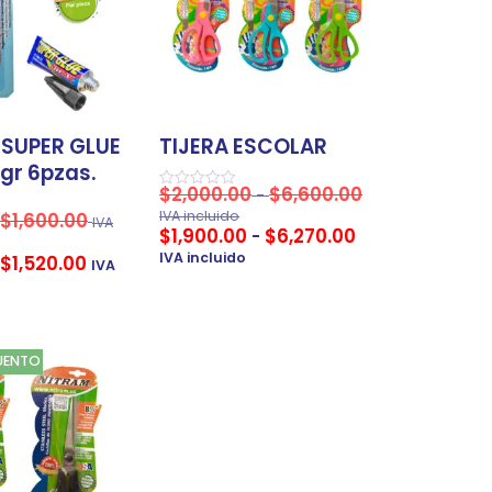
 SUPER GLUE
TIJERA ESCOLAR
gr 6pzas.
$
2,000.00
$
6,600.00
-
Valorado
en
IVA incluido
$
1,600.00
IVA
0
$
1,900.00
$
6,270.00
-
de
5
IVA incluido
$
1,520.00
IVA
UENTO