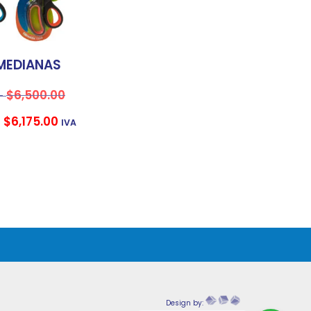
 MEDIANAS
$
6,500.00
-
$
6,175.00
-
IVA
Design by: