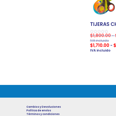
TIJERAS C
$
1,800.00
-
Valorado
en
IVA incluido
0
$
1,710.00
-
de
5
IVA incluido
Cambios y Devoluciones
Política de envíos
Términos y condiciones