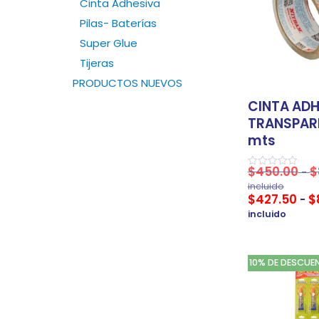
Cinta Adhesiva
Pilas- Baterías
Super Glue
Tijeras
PRODUCTOS NUEVOS
CINTA ADH
TRANSPAR
mts
$
450.00
$
-
Valorado
en
incluido
0
$
427.50
$
-
de
5
incluido
10% DE DESCUE