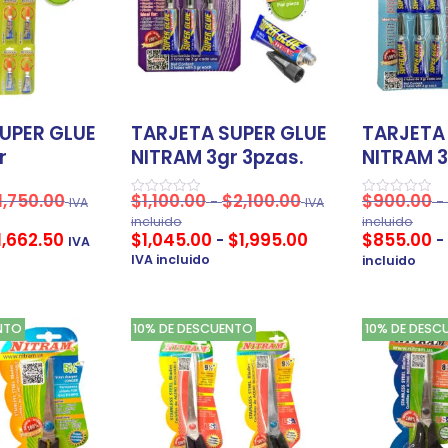
UPER GLUE
TARJETA SUPER GLUE
TARJETA
r
NITRAM 3gr 3pzas.
NITRAM 3
1,750.00
$
1,100.00
$
2,100.00
$
900.00
-
-
IVA
IVA
Valorado
Valorado
en
en
incluido
incluido
0
0
1,662.50
$
1,045.00
$
1,995.00
$
855.00
-
-
IVA
de
de
5
5
IVA incluido
incluido
NTO
10% DE DESCUENTO
10% DE DESC