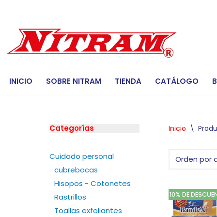
Saltar
al
contenido
INICIO
SOBRE NITRAM
TIENDA
CATÁLOGO
Categorías
Inicio
\
Produ
Cuidado personal
cubrebocas
Hisopos - Cotonetes
10% DE DESCUE
Rastrillos
Toallas exfoliantes