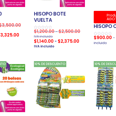
0
HISOPO BOTE
Prod
AGO
VUELTA
$
3,500.00
HISOPO 
$
1,200.00
$
2,500.00
-
Valorado
$
3,325.00
en
IVA incluido
$
900.00
-
0
Valorado
$
1,140.00
$
2,375.00
-
de
en
incluido
5
0
IVA incluido
de
5
NTO
10% DE DESCUENTO
10% DE DESC