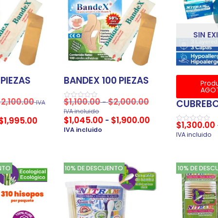
SIN EX
 PIEZAS
BANDEX 100 PIEZAS
Prod
AGO
$
2,100.00
$
1,100.00
$
2,000.00
-
CUBREB
IVA
Valorado
en
IVA incluido
0
$
1,045.00
$
1,900.00
$
1,995.00
-
de
$
1,300.00
5
Valorado
IVA incluido
en
IVA incluido
0
de
5
NTO
10% DE DESCUENTO
10% DE DESC