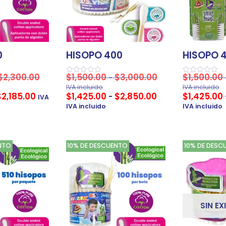
0
HISOPO 400
HISOPO 4
$
2,300.00
$
1,500.00
$
3,000.00
$
1,500.00
-
Valorado
Valorado
en
en
IVA incluido
IVA incluido
0
0
$
2,185.00
$
1,425.00
$
2,850.00
$
1,425.00
-
IVA
de
de
5
5
IVA incluido
IVA incluido
NTO
10% DE DESCUENTO
10% DE DESC
SIN EX