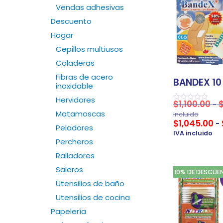
Vendas adhesivas
Descuento
Hogar
Cepillos multiusos
Coladeras
Fibras de acero
BANDEX 10
inoxidable
Hervidores
$
1,100.00
-
Valorado
en
Matamoscas
incluido
0
$
1,045.00
-
de
Peladores
5
IVA incluido
Percheros
Ralladores
Saleros
10% DE DESCUE
Utensilios de baño
Utensilios de cocina
Papelería