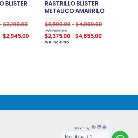
O BLISTER
RASTRILLO BLISTER
METALICO AMARRILO
$
3,100.00
$
2,500.00
$
4,900.00
-
-
Valorado
en
IVA incluido
0
$
2,945.00
$
2,375.00
$
4,655.00
-
-
de
5
IVA incluido
Design by:
Necesita ayuda?