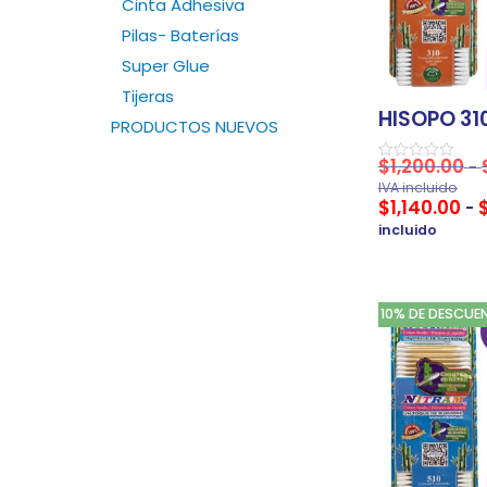
Cinta Adhesiva
Pilas- Baterías
Super Glue
Tijeras
HISOPO 31
PRODUCTOS NUEVOS
$
1,200.00
-
Valorado
en
IVA incluido
0
$
1,140.00
-
de
5
incluido
10% DE DESCUE