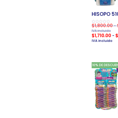
HISOPO 51
$
1,800.00
-
Valorado
en
IVA incluido
0
$
1,710.00
-
de
5
IVA incluido
10% DE DESCUE