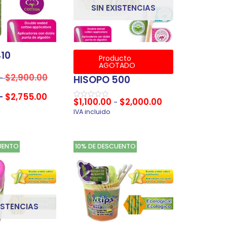
SIN EXISTENCIAS
10
Producto
AGOTADO
$
2,900.00
-
HISOPO 500
$
2,755.00
-
$
1,100.00
$
2,000.00
-
Valorado
en
IVA incluido
0
de
5
UENTO
10% DE DESCUENTO
ISTENCIAS