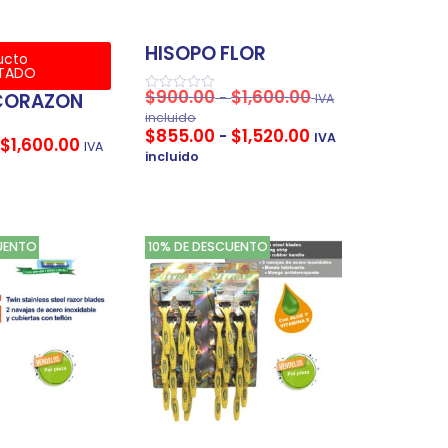
HISOPO FLOR
ucto
TADO
$
900.00
$
1,600.00
-
CORAZON
IVA
Valorado
en
incluido
0
$
855.00
$
1,520.00
-
IVA
de
$
1,600.00
IVA
5
incluido
UENTO
10% DE DESCUENTO