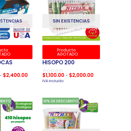
ISTENCIAS
SIN EXISTENCIAS
ucto
Producto
TADO
AGOTADO
OCAS
HISOPO 200
$
2,400.00
$
1,100.00
$
2,000.00
-
-
Valorado
en
IVA incluido
0
de
5
UENTO
10% DE DESCUENTO